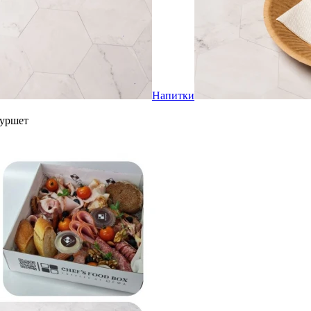
Напитки
уршет